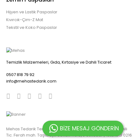
Hijyen ve Lastik Paspaslar
Kıvırcık-Çim-Z Mat
Tekstil ve Koko Paspaslar
Temizlik Malzemeleri, Gıda, Kırtasiye ve Dahili Ticaret
0507 818 79 92
info@mehastedarik.com
BİZE MESAJ GÖNDERİN
Mehas Tedarik Temizlik Malzemeleri, Gıda, Kırtasiye ve Dahili
Tic. Ferah mah. Taşlıbayır Sokak. No:8/9 Üsküdar / İstanbul 0216