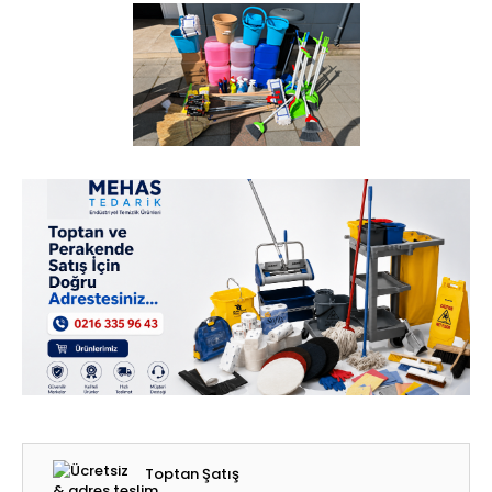
Toptan Şatış
& adres teslim