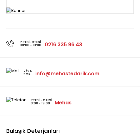
P.TESI-CTESI
0216 335 96 43
08:00 - 19:00
7/24
info@mehastedarik.com
SOR
PTESI - CTESI
Mehas
8:00 - 19:00
Bulaşık Deterjanları