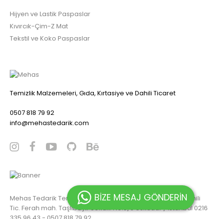
Hijyen ve Lastik Paspaslar
Kıvırcık-Çim-Z Mat
Tekstil ve Koko Paspaslar
Temizlik Malzemeleri, Gıda, Kırtasiye ve Dahili Ticaret
0507 818 79 92
info@mehastedarik.com
BİZE MESAJ GÖNDERİN
Mehas Tedarik Temizlik Malzemeleri, Gıda, Kırtasiye ve Dahili
Tic. Ferah mah. Taşlıbayır Sokak. No:8/9 Üsküdar / İstanbul 0216
335 96 43 - 0507 818 79 92