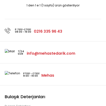
1 den 1 e 1 (1 sayfa) ürün gösteriliyor
P.TESI-CTESI
0216 335 96 43
08:00 - 19:00
7/24
info@mehastedarik.com
SOR
PTESI - CTESI
Mehas
8:00 - 19:00
Bulaşık Deterjanları